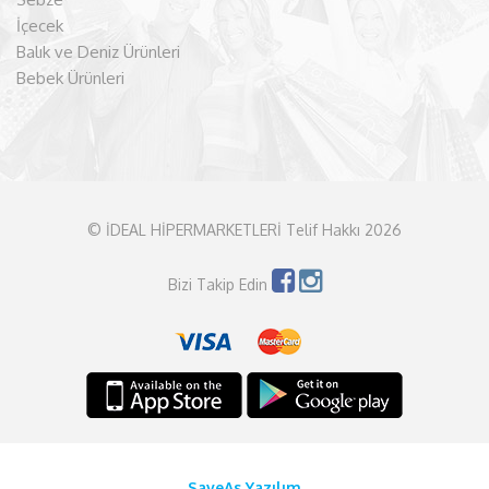
İçecek
Balık ve Deniz Ürünleri
Bebek Ürünleri
© İDEAL HİPERMARKETLERİ Telif Hakkı 2026
Bizi Takip Edin
SaveAs Yazılım