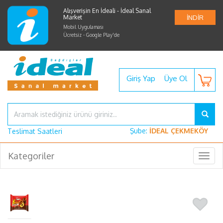
Alışverişin En İdeali - İdeal Sanal
Market
İNDİR
Mobil Uygulaması
Ücretsiz - Google Play'de
Giriş Yap
Üye Ol
Şube:
İDEAL ÇEKMEKÖY
Teslimat Saatleri
Kategoriler
Togg
navig