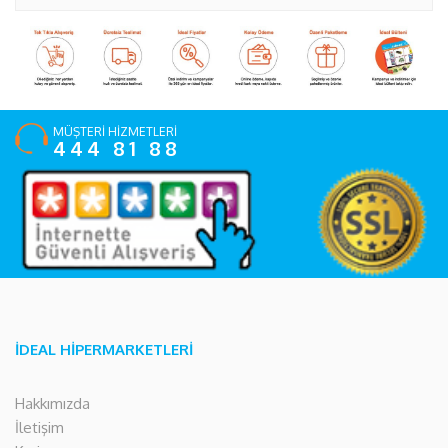
MÜŞTERİ HİZMETLERİ
444 81 88
İDEAL HİPERMARKETLERİ
Hakkımızda
İletişim