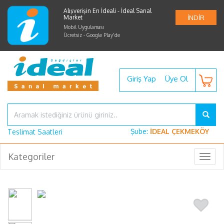
Alışverişin En İdeali - İdeal Sanal
Market
İNDİR
Mobil Uygulaması
Ücretsiz - Google Play'de
Giriş Yap
Üye Ol
Şube:
İDEAL ÇEKMEKÖY
Teslimat Saatleri
Kategoriler
Togg
navig