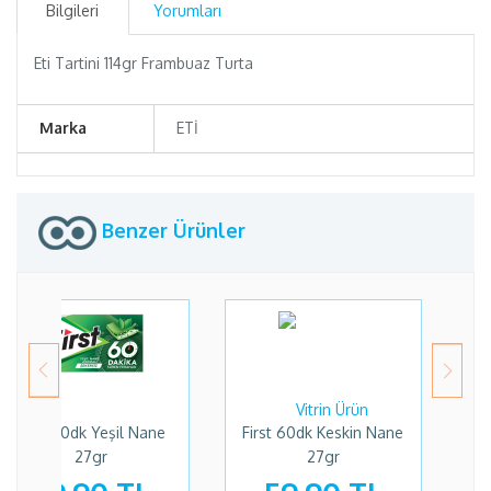
Bilgileri
Yorumları
Eti Tartini 114gr Frambuaz Turta
Marka
ETİ
Benzer Ürünler
rst 60dk Keskin Nane
Eti Lifalif Granola Vişne
Kellog
27gr
Kakao Fındık 200gr