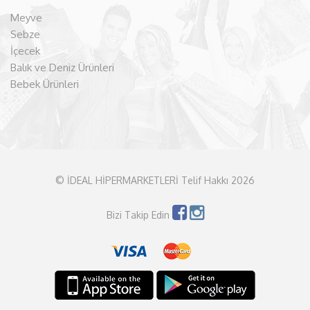
Meyve
Sebze
İçecek
Balık ve Deniz Ürünleri
Bebek Ürünleri
© İDEAL HİPERMARKETLERİ Telif Hakkı 2026
Bizi Takip Edin