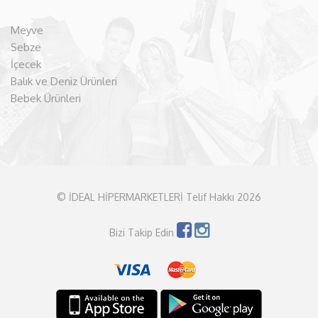
Meyve
Sebze
İçecek
Balık ve Deniz Ürünleri
Bebek Ürünleri
© İDEAL HİPERMARKETLERİ Telif Hakkı 2026
Bizi Takip Edin