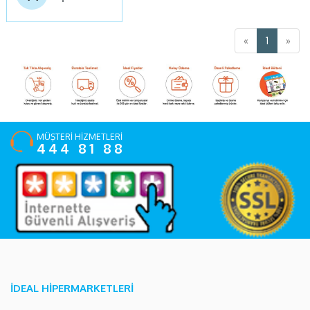
«
1
»
MÜŞTERİ HİZMETLERİ
444 81 88
İDEAL HİPERMARKETLERİ