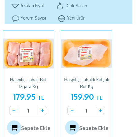
Azalan Fiyat
Çok Satan
Yorum Sayısı
Yeni Ürün
Haspiliç Tabak But
Haspiliç Tabaklı Kalçalı
Izgara Kg
But Kg
179.95
159.90
TL
TL
Sepete Ekle
Sepete Ekle