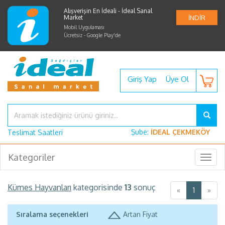
Alışverişin En İdeali - İdeal Sanal
Market
İNDİR
Mobil Uygulaması
Ücretsiz - Google Play'de
Giriş Yap
Üye Ol
Şube:
İDEAL ÇEKMEKÖY
Teslimat Saatleri
Kategoriler
Togg
navig
Kümes Hayvanları
kategorisinde
13
sonuç
«
1
»
Sıralama seçenekleri
Artan Fiyat