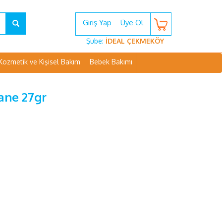
Giriş Yap
Üye Ol
Şube:
İDEAL ÇEKMEKÖY
Kozmetik ve Kişisel Bakım
Bebek Bakımı
Nane 27gr