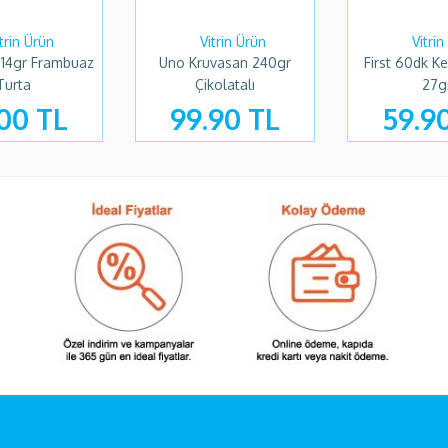
i 114gr Frambuaz
Uno Kruvasan 240gr
First 60dk K
Turta
Çikolatalı
27g
00 TL
99.90 TL
59.9