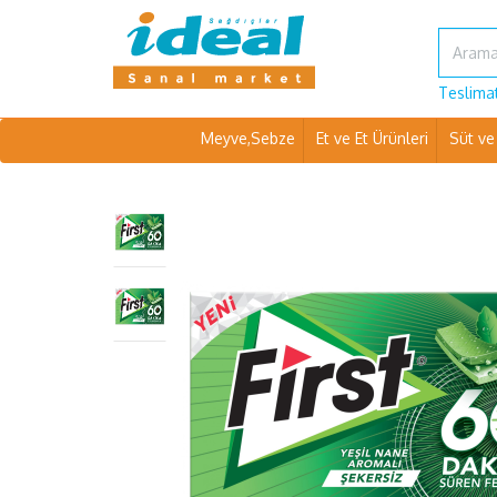
Teslimat
Meyve,Sebze
Et ve Et Ürünleri
Süt ve 