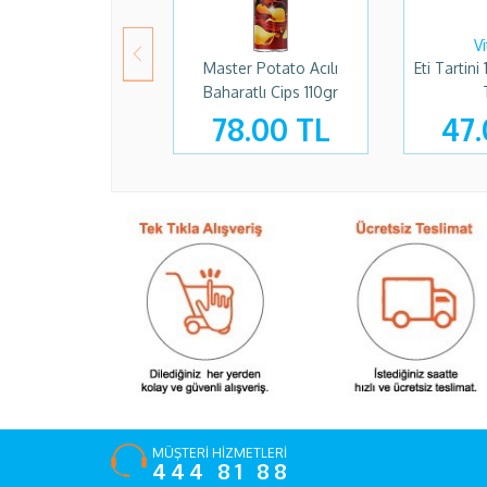
Master Potato Acılı
Eti Tartin
Baharatlı Cips 110gr
78.00 TL
47.
MÜŞTERİ HİZMETLERİ
444 81 88