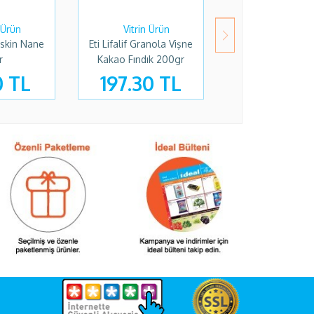
eskin Nane
Eti Lifalif Granola Vişne
Kellogs Cocopop
r
Kakao Fındık 200gr
Çikolatalı
0 TL
197.30 TL
179.90 