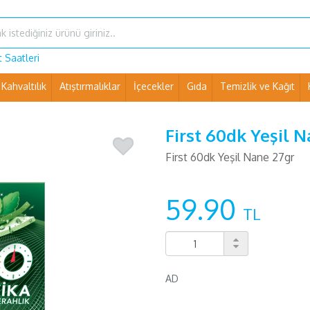
 Saatleri
Kahvaltılık
Atıştırmalıklar
İçecekler
Gıda
Temizlik ve Kağıt
Ev Eşyaları ve Pet Shop
First 60dk Yeşil 
First 60dk Yeşil Nane 27gr
59.90
TL
AD