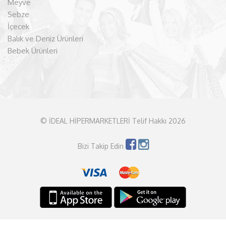
Meyve
Sebze
İçecek
Balık ve Deniz Ürünleri
Bebek Ürünleri
© İDEAL HİPERMARKETLERİ Telif Hakkı 2026
Bizi Takip Edin