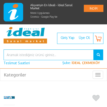
Alışverişin En İdeali - İdeal Sanal
Market
İNDİR
Mobil Uygulaması
Ücretsiz - Google Play'de
Giriş Yap
Üye Ol
Şube:
İDEAL ÇEKMEKÖY
Teslimat Saatleri
Kategoriler
Togg
navig