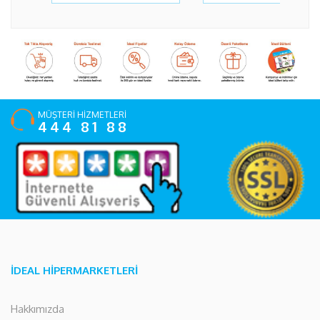
MÜŞTERİ HİZMETLERİ
444 81 88
İDEAL HİPERMARKETLERİ
Hakkımızda