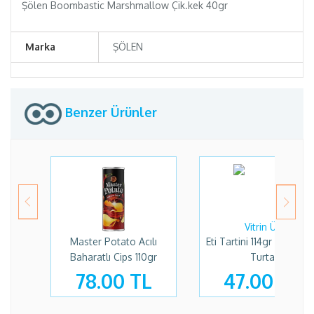
Şölen Boombastic Marshmallow Çik.kek 40gr
Marka
ŞÖLEN
Benzer Ürünler
Master Potato Acılı
Eti Tartini 114gr Frambu
Baharatlı Cips 110gr
Turta
78.00 TL
47.00 TL