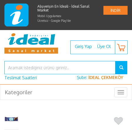
Alışverişin En İdeali - İdeal Sanal
Market
İNDİR
Mobil Uygulaması
Ücretsiz - Google Play'de
Giriş Yap
Üye Ol
Şube:
İDEAL ÇEKMEKÖY
Teslimat Saatleri
Kategoriler
Togg
navig