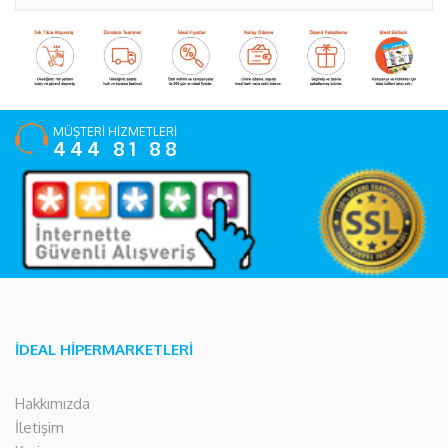
MÜŞTERİ HİZMETLERİ
444 81 88
İDEAL HİPERMARKETLERİ
Hakkımızda
İletişim