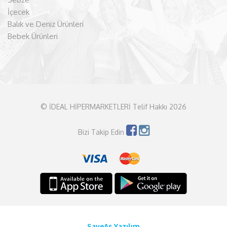
İçecek
Balık ve Deniz Ürünleri
Bebek Ürünleri
© İDEAL HİPERMARKETLERİ Telif Hakkı 2026
Bizi Takip Edin
SaveAs Yazılım