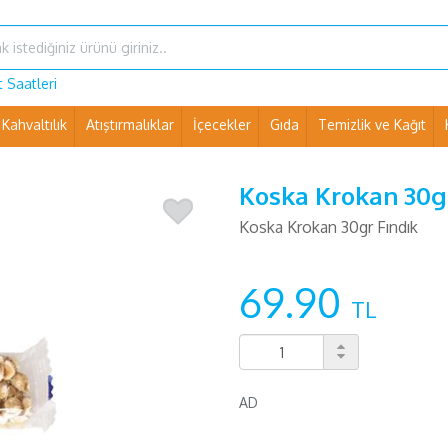
 Saatleri
Kahvaltılık
Atıştırmalıklar
İçecekler
Gıda
Temizlik ve Kağıt
Ev Eşyaları ve Pet Shop
Koska Krokan 30gr
Koska Krokan 30gr Fındık
69.90
TL
AD