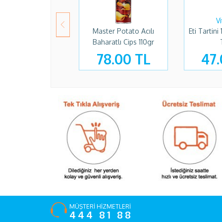
Master Potato Acılı
Eti Tartin
Baharatlı Cips 110gr
78.00 TL
47.
MÜŞTERİ HİZMETLERİ
444 81 88