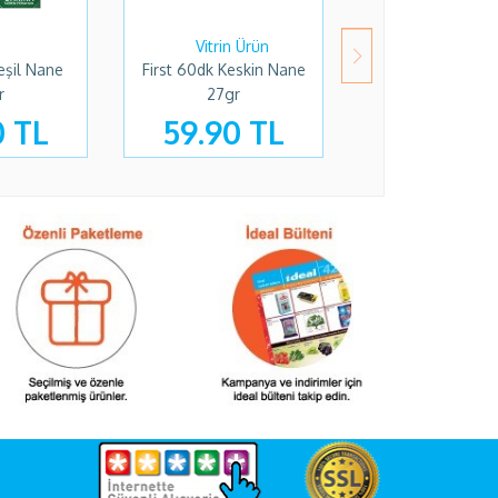
eşil Nane
First 60dk Keskin Nane
Eti Lifalif Granol
r
27gr
Kakao Fındık 2
0 TL
59.90 TL
197.30 