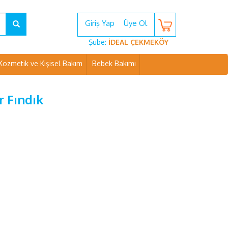
Giriş Yap
Üye Ol
Şube:
İDEAL ÇEKMEKÖY
Kozmetik ve Kişisel Bakım
Bebek Bakımı
 Fındık