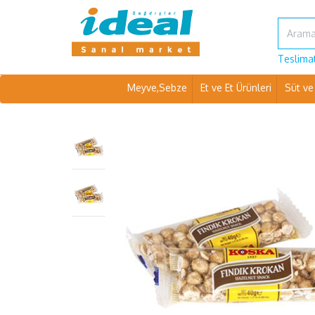
Teslimat
Meyve,Sebze
Et ve Et Ürünleri
Süt ve 