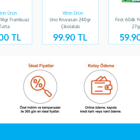
i 114gr Frambuaz
Uno Kruvasan 240gr
First 60dk Y
Turta
Çikolatalı
27g
00 TL
99.90 TL
59.9