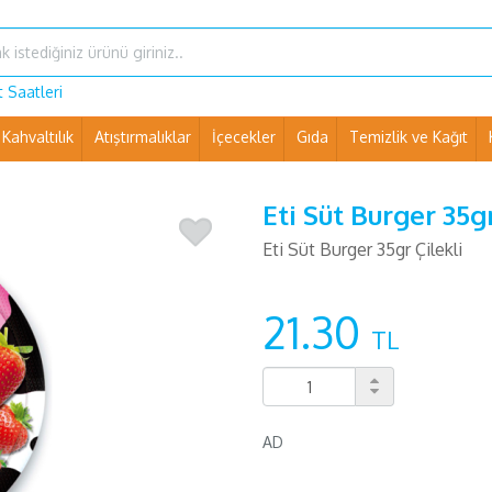
 Saatleri
Kahvaltılık
Atıştırmalıklar
İçecekler
Gıda
Temizlik ve Kağıt
Ev Eşyaları ve Pet Shop
Eti Süt Burger 35gr
Eti Süt Burger 35gr Çilekli
21.30
TL
AD