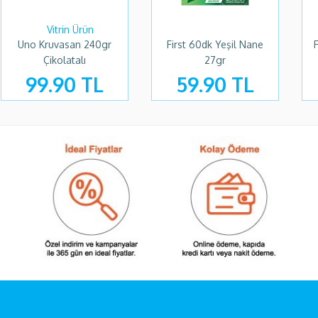
st 60dk Keskin Nane
Eti Lifalif Granola Vişne
Kellogs
27gr
Kakao Fındık 200gr
59.90 TL
197.30 TL
17