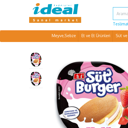
Teslimat
Meyve,Sebze
Et ve Et Ürünleri
Süt ve 