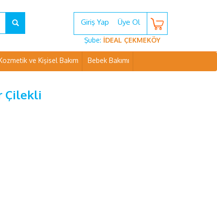
Giriş Yap
Üye Ol
Şube:
İDEAL ÇEKMEKÖY
Kozmetik ve Kişisel Bakım
Bebek Bakımı
 Çilekli