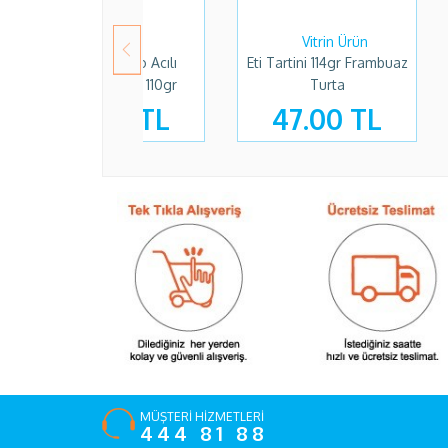
Uno Kruvasan 240gr
First 60dk Yeşil Nane
Fir
Çikolatalı
27gr
99.90 TL
59.90 TL
MÜŞTERİ HİZMETLERİ
444 81 88