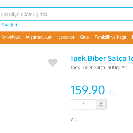
 Saatleri
Kahvaltılık
Atıştırmalıklar
İçecekler
Gıda
Temizlik ve Kağıt
Ev Eşyaları ve Pet Shop
Ipek Biber Salça 1
Ipek Biber Salça 1600gr Acı
159.90
TL
AD