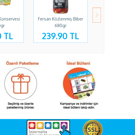
 Konservesi
Fersan Közlenmiş Biber
Kühne Turşu 6
0gr
680gr
Grillgurken Salat
0 TL
239.90 TL
199.90 