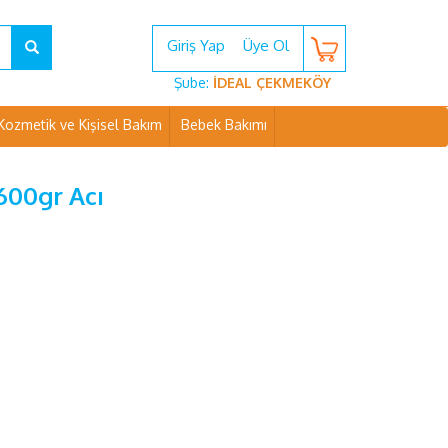
Giriş Yap
Üye Ol
Şube:
İDEAL ÇEKMEKÖY
Kozmetik ve Kişisel Bakım
Bebek Bakımı
600gr Acı