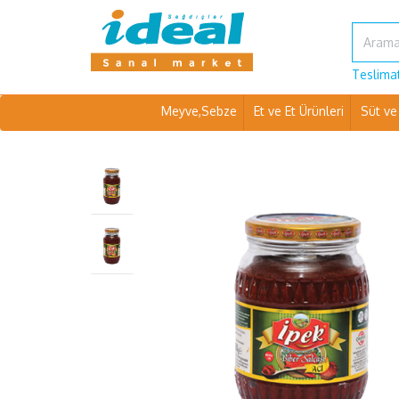
Teslimat
Meyve,Sebze
Et ve Et Ürünleri
Süt ve 