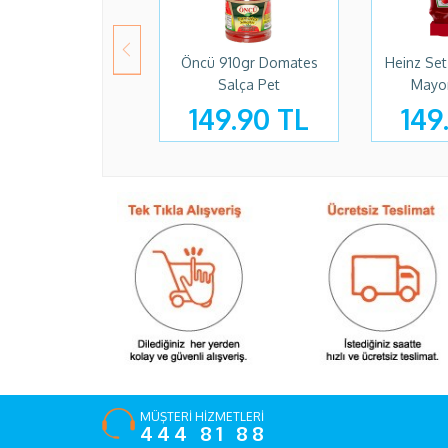
Öncü 910gr Domates
Heinz Set
Salça Pet
Mayo
149.90 TL
149
MÜŞTERİ HİZMETLERİ
444 81 88