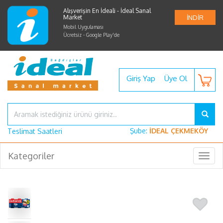
Alışverişin En İdeali - İdeal Sanal
Market
İNDİR
Mobil Uygulaması
Ücretsiz - Google Play'de
Giriş Yap
Üye Ol
Şube:
İDEAL ÇEKMEKÖY
Teslimat Saatleri
Kategoriler
Togg
navig