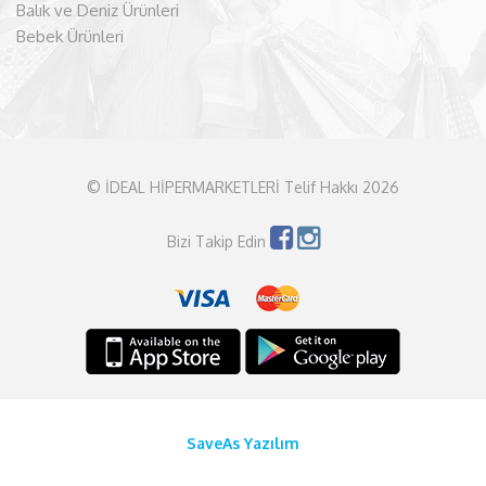
Balık ve Deniz Ürünleri
Bebek Ürünleri
© İDEAL HİPERMARKETLERİ Telif Hakkı 2026
Bizi Takip Edin
SaveAs Yazılım