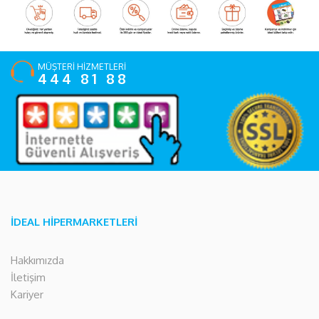
MÜŞTERİ HİZMETLERİ
444 81 88
İDEAL HİPERMARKETLERİ
Hakkımızda
İletişim
Kariyer