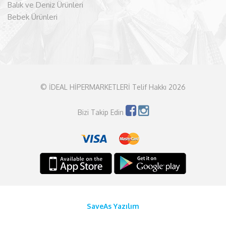
Balık ve Deniz Ürünleri
Bebek Ürünleri
© İDEAL HİPERMARKETLERİ Telif Hakkı 2026
Bizi Takip Edin
SaveAs Yazılım