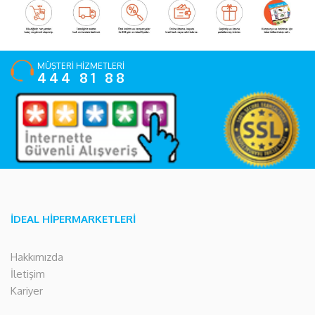
MÜŞTERİ HİZMETLERİ
444 81 88
İDEAL HİPERMARKETLERİ
Hakkımızda
İletişim
Kariyer