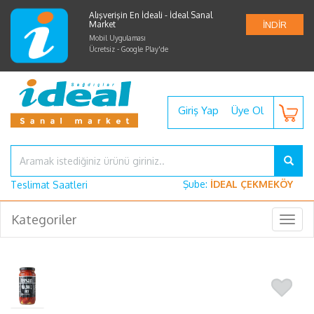
Alışverişin En İdeali - İdeal Sanal
Market
İNDİR
Mobil Uygulaması
Ücretsiz - Google Play'de
Giriş Yap
Üye Ol
Şube:
İDEAL ÇEKMEKÖY
Teslimat Saatleri
Kategoriler
Togg
navig