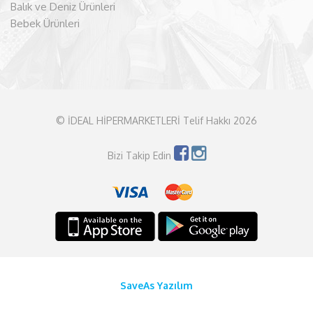
Balık ve Deniz Ürünleri
Bebek Ürünleri
© İDEAL HİPERMARKETLERİ Telif Hakkı 2026
Bizi Takip Edin
SaveAs Yazılım