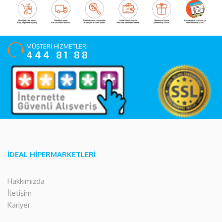
MÜŞTERİ HİZMETLERİ
444 81 88
İDEAL HİPERMARKETLERİ
Hakkımızda
İletişim
Kariyer