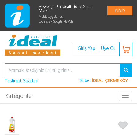
Alışverişin En İdeali - İdeal Sanal
Market
İNDİR
Mobil Uygulaması
Ücretsiz - Google Play'de
Giriş Yap
Üye Ol
Şube:
İDEAL ÇEKMEKÖY
Teslimat Saatleri
Kategoriler
Togg
navig