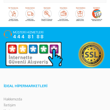
MÜŞTERİ HİZMETLERİ
444 81 88
İDEAL HİPERMARKETLERİ
Hakkımızda
İletişim