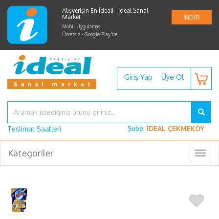
Alışverişin En İdeali - İdeal Sanal
Market
İNDİR
Mobil Uygulaması
Ücretsiz - Google Play'de
Giriş Yap
Üye Ol
Şube:
İDEAL ÇEKMEKÖY
Teslimat Saatleri
Kategoriler
Togg
navig