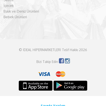
İçecek
Balık ve Deniz Ürünleri
Bebek Ürünleri
© İDEAL HİPERMARKETLERİ Telif Hakkı 2026
Bizi Takip Edin
SaveAs Yazılım