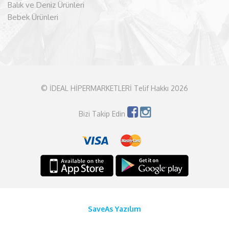
Balık ve Deniz Ürünleri
Bebek Ürünleri
© İDEAL HİPERMARKETLERİ Telif Hakkı 2026
Bizi Takip Edin
SaveAs Yazılım