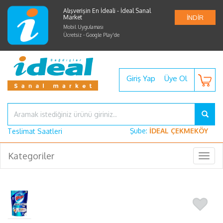
Alışverişin En İdeali - İdeal Sanal
Market
İNDİR
Mobil Uygulaması
Ücretsiz - Google Play'de
Giriş Yap
Üye Ol
Şube:
İDEAL ÇEKMEKÖY
Teslimat Saatleri
Kategoriler
Togg
navig