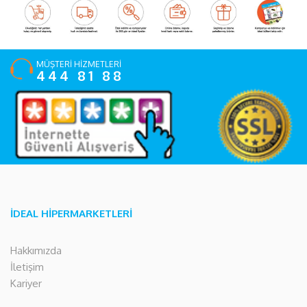
MÜŞTERİ HİZMETLERİ
444 81 88
İDEAL HİPERMARKETLERİ
Hakkımızda
İletişim
Kariyer