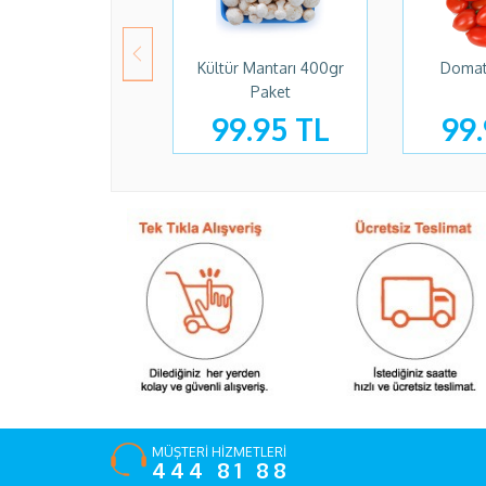
Kültür Mantarı 400gr
Domat
Paket
99.95 TL
99.
MÜŞTERİ HİZMETLERİ
444 81 88