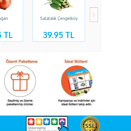
oğan
Salatalık Çengelköy
Patlıcan
5 TL
39.95 TL
39.95 