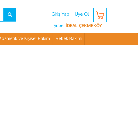
Giriş Yap
Üye Ol
Şube:
İDEAL ÇEKMEKÖY
Kozmetik ve Kişisel Bakım
Bebek Bakımı