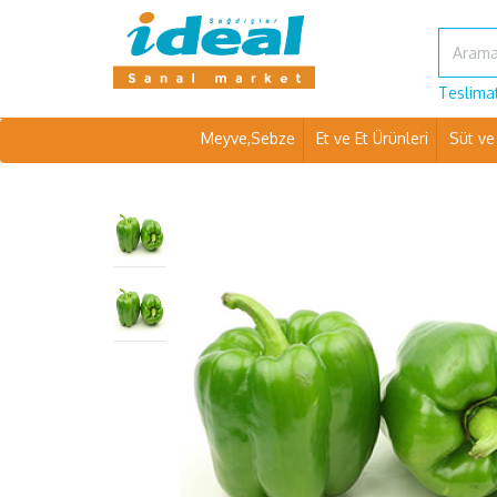
Teslimat
Meyve,Sebze
Et ve Et Ürünleri
Süt ve 