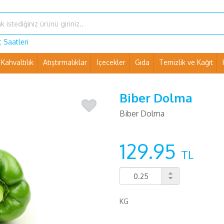
 Saatleri
Kahvaltılık
Atıştırmalıklar
İçecekler
Gıda
Temizlik ve Kağıt
Ev Eşyaları ve Pet Shop
Biber Dolma
Biber Dolma
129.95
TL
KG