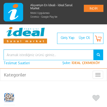
Alışverişin En İdeali - İdeal Sanal
Market
İNDİR
Mobil Uygulaması
Ücretsiz - Google Play'de
Giriş Yap
Üye Ol
Şube:
İDEAL ÇEKMEKÖY
Teslimat Saatleri
Kategoriler
Togg
navig