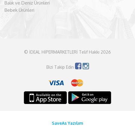
Balık ve Deniz Ürünleri
Bebek Ürünleri
© İDEAL HİPERMARKETLERİ Telif Hakkı 2026
Bizi Takip Edin
SaveAs Yazılım