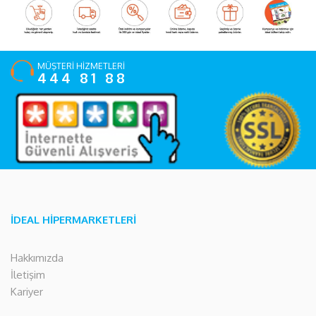
MÜŞTERİ HİZMETLERİ
444 81 88
İDEAL HİPERMARKETLERİ
Hakkımızda
İletişim
Kariyer