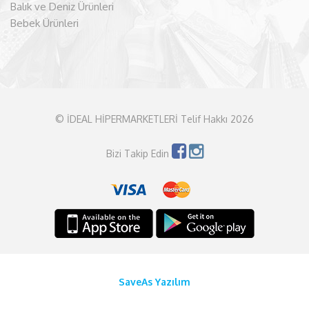
Balık ve Deniz Ürünleri
Bebek Ürünleri
© İDEAL HİPERMARKETLERİ Telif Hakkı 2026
Bizi Takip Edin
SaveAs Yazılım