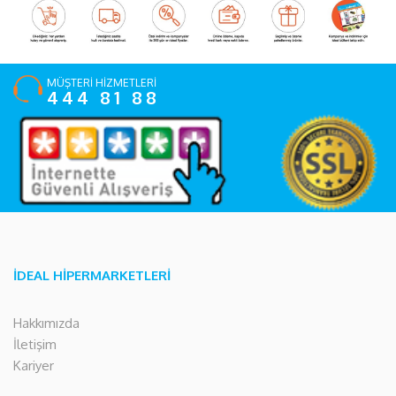
MÜŞTERİ HİZMETLERİ
444 81 88
İDEAL HİPERMARKETLERİ
Hakkımızda
İletişim
Kariyer