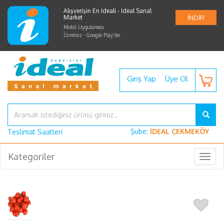
Alışverişin En İdeali - İdeal Sanal
Market
İNDİR
Mobil Uygulaması
Ücretsiz - Google Play'de
Giriş Yap
Üye Ol
Şube:
İDEAL ÇEKMEKÖY
Teslimat Saatleri
Kategoriler
Togg
navig