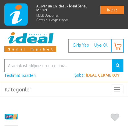
Alışverişin En İdeali - İdeal Sanal
Market
İNDİR
Mobil Uygulaması
Ücretsiz - Google Play'de
Giriş Yap
Üye Ol
Şube:
İDEAL ÇEKMEKÖY
Teslimat Saatleri
Kategoriler
Togg
navig