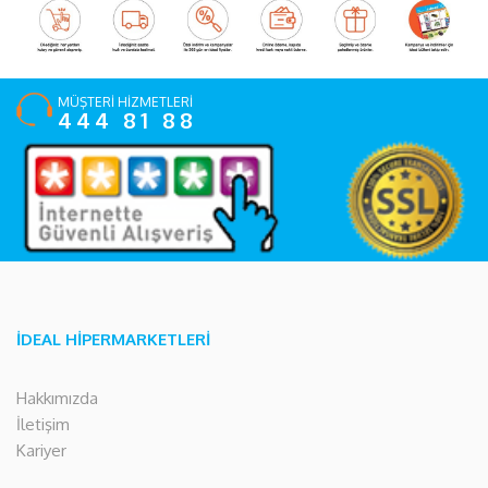
MÜŞTERİ HİZMETLERİ
444 81 88
İDEAL HİPERMARKETLERİ
Hakkımızda
İletişim
Kariyer