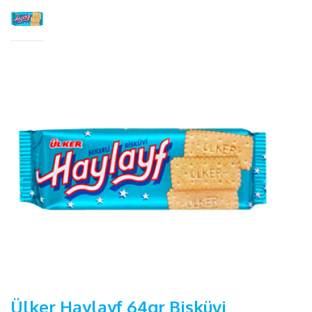
Ülker Haylayf 64gr Bisküvi