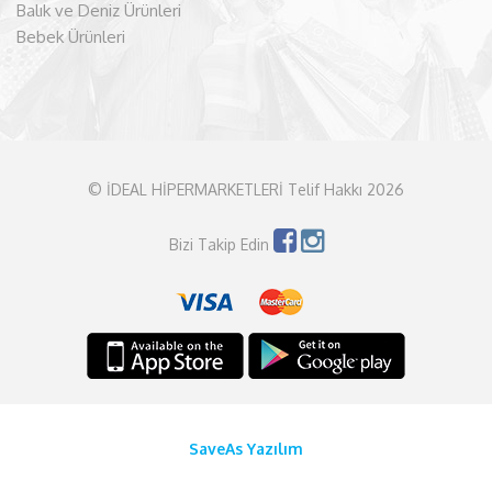
Balık ve Deniz Ürünleri
Bebek Ürünleri
© İDEAL HİPERMARKETLERİ Telif Hakkı 2026
Bizi Takip Edin
SaveAs Yazılım