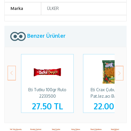
Marka
ÜLKER
Benzer Ürünler
Eti Tutku 100gr Rulo
Eti Crax Çubuk 50gr
2233500
Pat.lez.acı Baharatlı
27.50 TL
22.00 TL