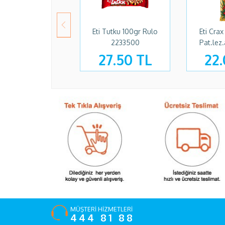
Eti Tutku 100gr Rulo
Eti Cra
2233500
Pat.lez.
27.50 TL
22.
MÜŞTERİ HİZMETLERİ
444 81 88