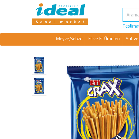
Teslimat
Meyve,Sebze
Et ve Et Ürünleri
Süt ve 