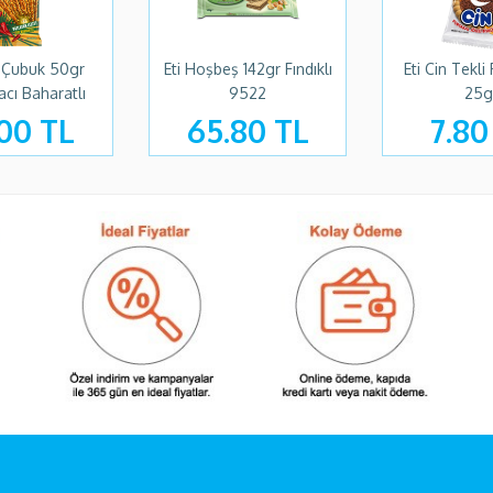
x Çubuk 50gr
Eti Hoşbeş 142gr Fındıklı
Eti Cin Tekli
acı Baharatlı
9522
25g
00 TL
65.80 TL
7.80