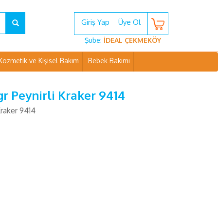
Giriş Yap
Üye Ol
Şube:
İDEAL ÇEKMEKÖY
Kozmetik ve Kişisel Bakım
Bebek Bakımı
gr Peynirli Kraker 9414
Kraker 9414