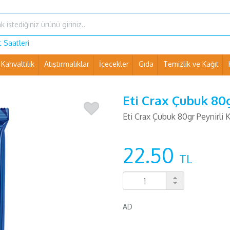
 Saatleri
Kahvaltılık
Atıştırmalıklar
İçecekler
Gıda
Temizlik ve Kağıt
Ev Eşyaları ve Pet Shop
Eti Crax Çubuk 80
Eti Crax Çubuk 80gr Peynirli 
22.50
TL
AD