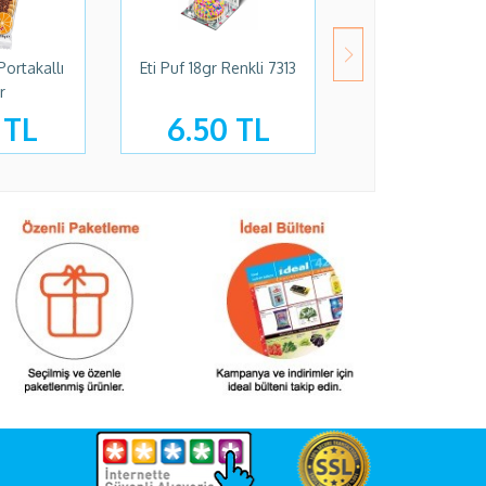
 Portakallı
Eti Puf 18gr Renkli 7313
Eti Puf 16gr Hind.
r
9312
 TL
6.50 TL
6.50 T