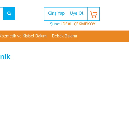
Giriş Yap
Üye Ol
Şube:
İDEAL ÇEKMEKÖY
Kozmetik ve Kişisel Bakım
Bebek Bakımı
nik