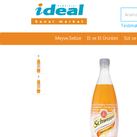
Teslimat
Meyve,Sebze
Et ve Et Ürünleri
Süt ve 