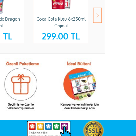
tic Dragon
Coca Cola Kutu 6x250ml
Pepsi 250ml Kut
ml
Orijinal
0 TL
299.00 TL
42.90 