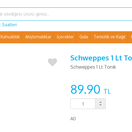
 Saatleri
Kahvaltılık
Atıştırmalıklar
İçecekler
Gıda
Temizlik ve Kağıt
Ev Eşyaları ve Pet Shop
Schweppes 1 Lt To
Schweppes 1 Lt Tonik
89.90
TL
AD