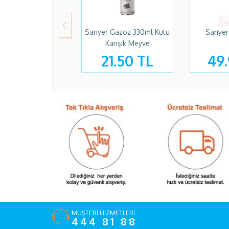
Sarıyer Gazoz 330ml Kutu
Sarıyer
Karışık Meyve
21.50 TL
49.
MÜŞTERİ HİZMETLERİ
444 81 88