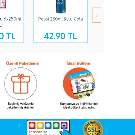
tu 6x250ml
Pepsi 250ml Kutu Cola
Sprite 1,5 Lt G
nal
Limonlu
0 TL
42.90 TL
70.00 