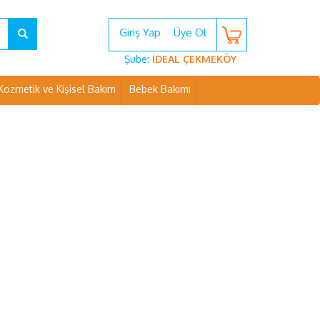
Giriş Yap
Üye Ol
Şube:
İDEAL ÇEKMEKÖY
Kozmetik ve Kişisel Bakım
Bebek Bakımı