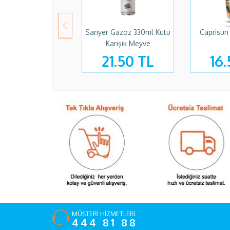
Sarıyer Gazoz 330ml Kutu
Caprisun
Karışık Meyve
21.50 TL
16.
MÜŞTERİ HİZMETLERİ
444 81 88