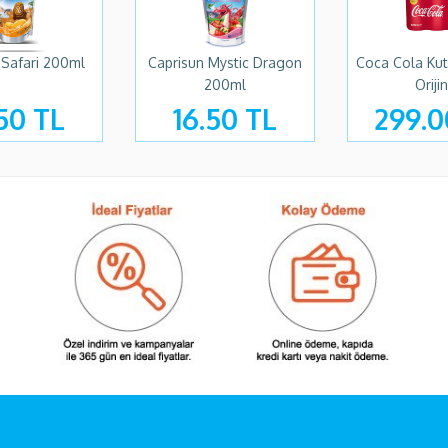
 Safari 200ml
Caprisun Mystic Dragon
Coca Cola Ku
200ml
Oriji
50 TL
16.50 TL
299.0