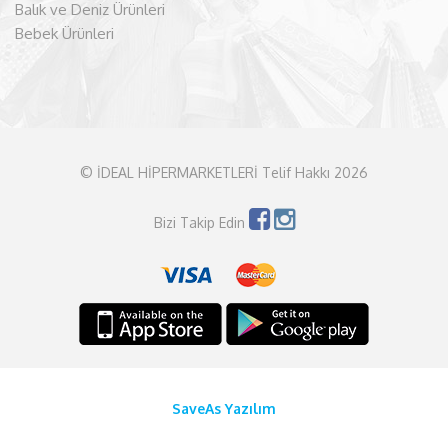
Balık ve Deniz Ürünleri
Bebek Ürünleri
© İDEAL HİPERMARKETLERİ Telif Hakkı 2026
Bizi Takip Edin
SaveAs Yazılım