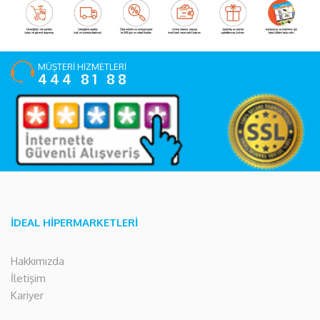
MÜŞTERİ HİZMETLERİ
444 81 88
İDEAL HİPERMARKETLERİ
Hakkımızda
İletişim
Kariyer