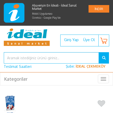
Alışverişin En İdeali - İdeal Sanal
Market
İNDİR
Mobil Uygulaması
Ücretsiz - Google Play'de
Giriş Yap
Üye Ol
Şube:
İDEAL ÇEKMEKÖY
Teslimat Saatleri
Kategoriler
Togg
navig