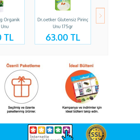
kg Organik
Dr.oetker Glutensiz Pirinç
Damak Galeta U
 Unu
Unu 175gr
Gr Kilitli Eko 
0 TL
63.00 TL
39.90 