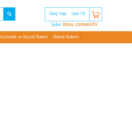
Giriş Yap
Üye Ol
Şube:
İDEAL ÇEKMEKÖY
Kozmetik ve Kişisel Bakım
Bebek Bakımı