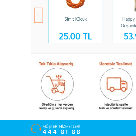
Simit Küçük
Happy 
Organik
25.00 TL
53.
MÜŞTERİ HİZMETLERİ
444 81 88