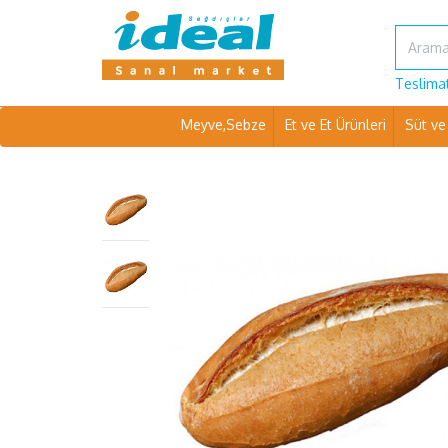
Teslimat
Meyve,Sebze
Et ve Et Ürünleri
Süt ve 