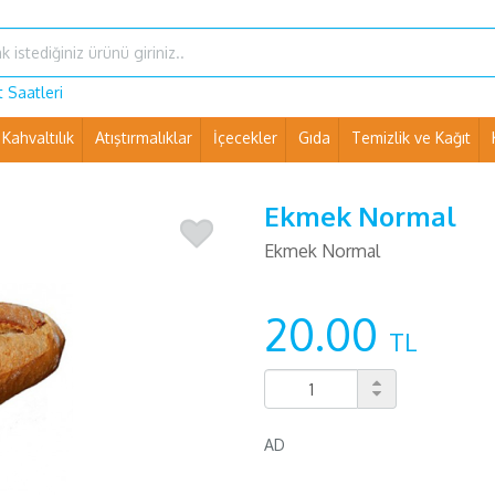
 Saatleri
Kahvaltılık
Atıştırmalıklar
İçecekler
Gıda
Temizlik ve Kağıt
Ev Eşyaları ve Pet Shop
Ekmek Normal
Ekmek Normal
20.00
TL
AD