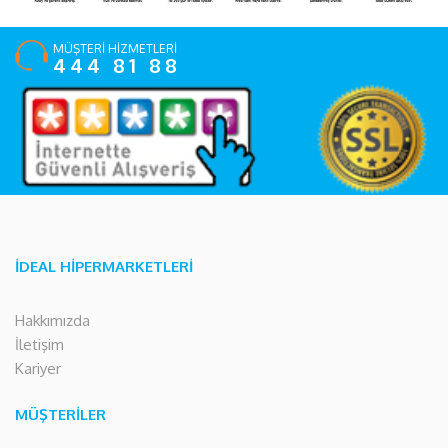
MÜŞTERİ HİZMETLERİ
444 81 88
İDEAL HİPERMARKETLERİ
Hakkımızda
İletişim
Kariyer
MÜŞTERİLER