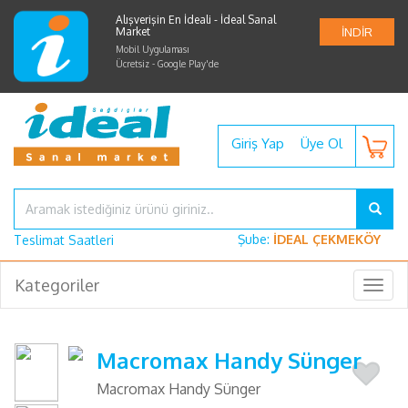
Alışverişin En İdeali - İdeal Sanal
Market
İNDİR
Mobil Uygulaması
Ücretsiz - Google Play'de
Giriş Yap
Üye Ol
Şube:
İDEAL ÇEKMEKÖY
Teslimat Saatleri
Kategoriler
Togg
navig
Macromax Handy Sünger
Macromax Handy Sünger