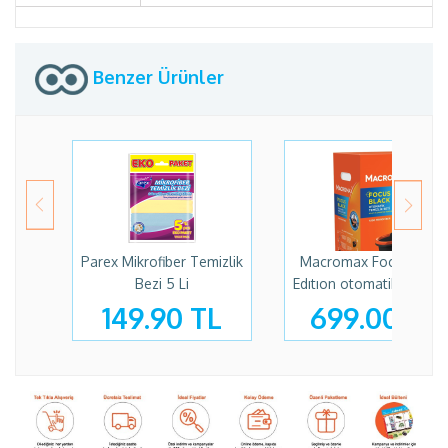
Benzer Ürünler
Parex Mikrofiber Temizlik
Macromax Focus Blac
Bezi 5 Li
Edıtıon otomatik Temizl
Set
149.90 TL
699.00 TL