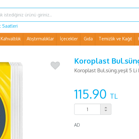
 Saatleri
Kahvaltılık
Atıştırmalıklar
İçecekler
Gıda
Temizlik ve Kağıt
Ev Eşyaları ve Pet Shop
Koroplast Bul.süng
Koroplast Bul.süng.yeşil 5 Li
115.90
TL
AD