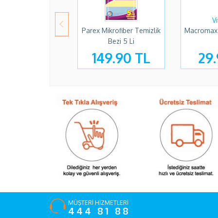
Parex Mikrofiber Temizlik
Macromax
Bezi 5 Li
149.90 TL
29.
MÜŞTERİ HİZMETLERİ
444 81 88