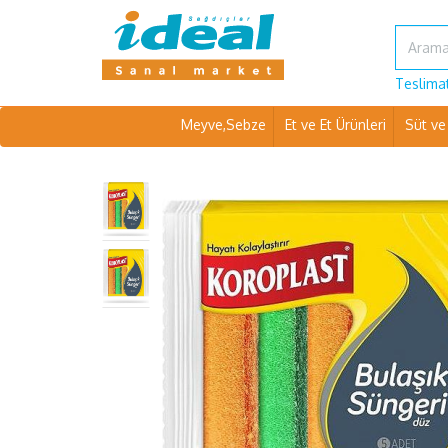
Teslimat
Meyve,Sebze
Et ve Et Ürünleri
Süt ve 