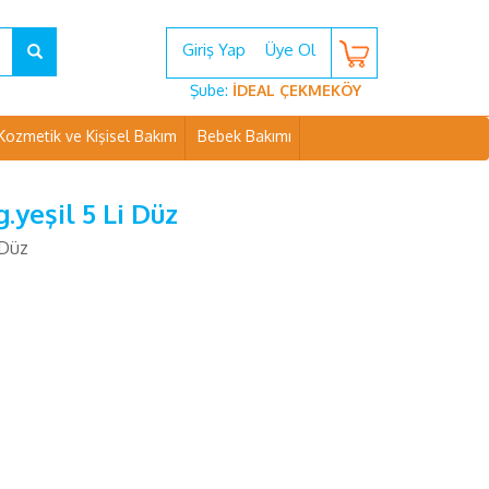
Giriş Yap
Üye Ol
Şube:
İDEAL ÇEKMEKÖY
Kozmetik ve Kişisel Bakım
Bebek Bakımı
.yeşil 5 Li Düz
 Düz