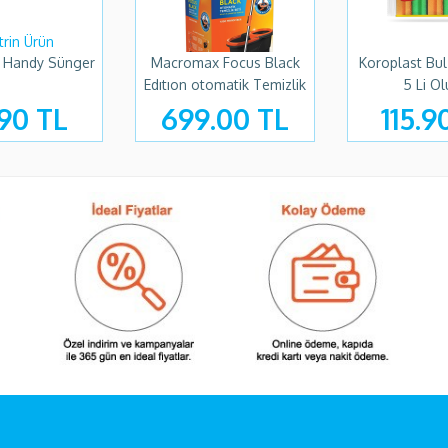
 Handy Sünger
Macromax Focus Black
Koroplast Bul
Edıtıon otomatik Temizlik
5 Li Ol
Set
90 TL
699.00 TL
115.9