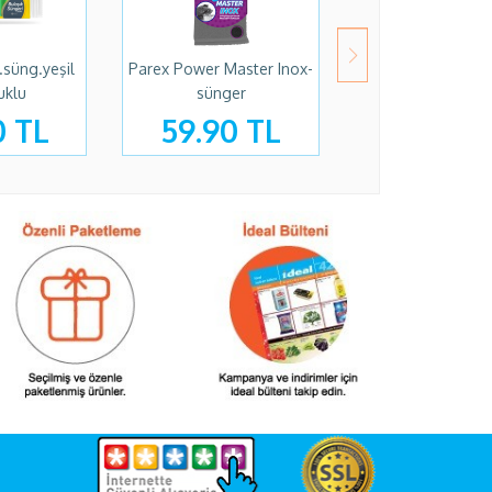
.süng.yeşil
Parex Power Master Inox-
Parex Sünger 8l
uklu
sünger
Klasik Yeşi
0 TL
59.90 TL
124.90 