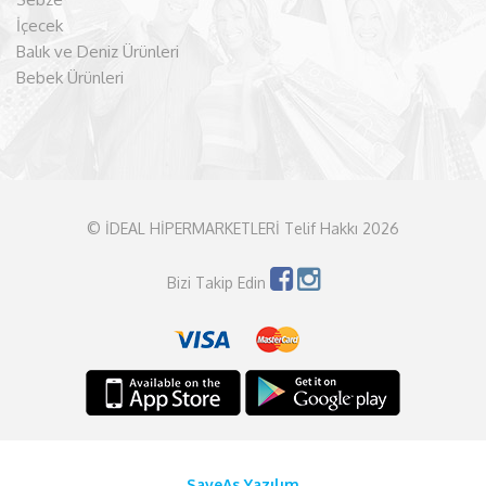
İçecek
Balık ve Deniz Ürünleri
Bebek Ürünleri
© İDEAL HİPERMARKETLERİ Telif Hakkı 2026
Bizi Takip Edin
SaveAs Yazılım