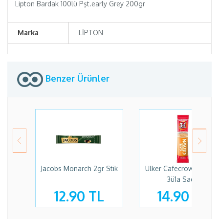
Lipton Bardak 100lü Pşt.early Grey 200gr
Marka
LİPTON
Benzer Ürünler
Jacobs Monarch 2gr Stik
Ülker Cafecrown 17,5 G
3ü1a Sade
12.90 TL
14.90 TL