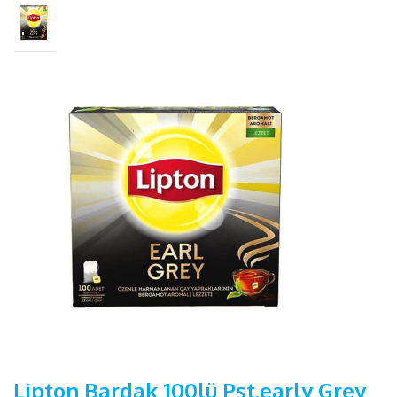
Lipton Bardak 100lü Pşt.early Grey