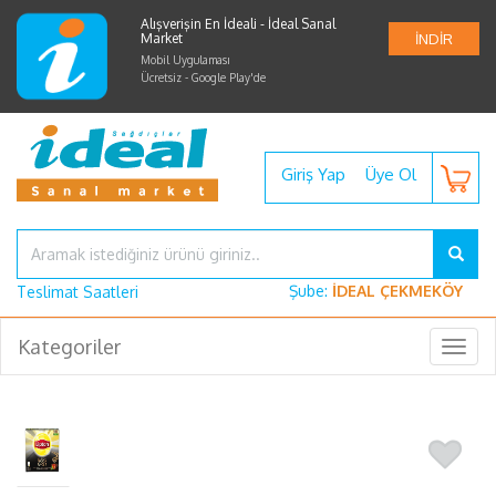
Alışverişin En İdeali - İdeal Sanal
Market
İNDİR
Mobil Uygulaması
Ücretsiz - Google Play'de
Giriş Yap
Üye Ol
Şube:
İDEAL ÇEKMEKÖY
Teslimat Saatleri
Kategoriler
Togg
navig