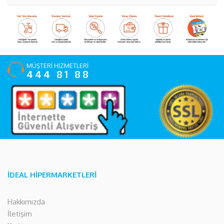
MÜŞTERİ HİZMETLERİ
444 81 88
İDEAL HİPERMARKETLERİ
Hakkımızda
İletişim