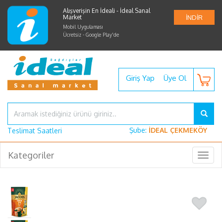
Alışverişin En İdeali - İdeal Sanal
Market
İNDİR
Mobil Uygulaması
Ücretsiz - Google Play'de
Giriş Yap
Üye Ol
Şube:
İDEAL ÇEKMEKÖY
Teslimat Saatleri
Kategoriler
Togg
navig