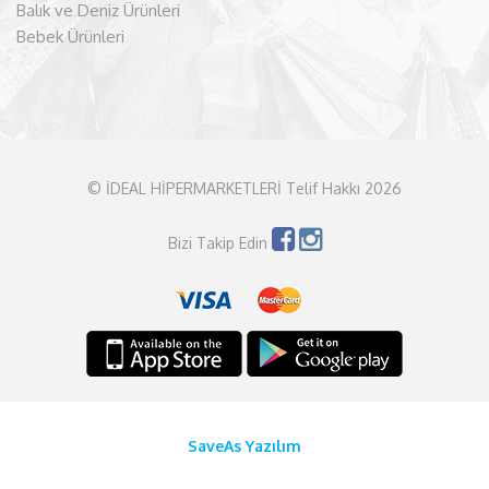
Balık ve Deniz Ürünleri
Bebek Ürünleri
© İDEAL HİPERMARKETLERİ Telif Hakkı 2026
Bizi Takip Edin
SaveAs Yazılım