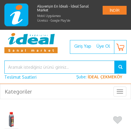
Alışverişin En İdeali - İdeal Sanal
Market
İNDİR
Mobil Uygulaması
Ücretsiz - Google Play'de
Giriş Yap
Üye Ol
Şube:
İDEAL ÇEKMEKÖY
Teslimat Saatleri
Kategoriler
Togg
navig