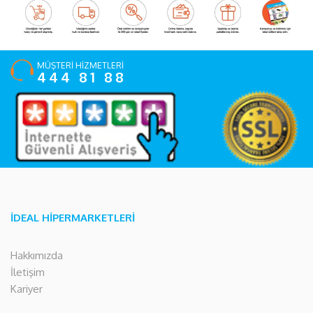
MÜŞTERİ HİZMETLERİ
444 81 88
İDEAL HİPERMARKETLERİ
Hakkımızda
İletişim
Kariyer