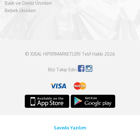
Balık ve Deniz Ürünleri
Bebek Ürünleri
© İDEAL HİPERMARKETLERİ Telif Hakkı 2026
Bizi Takip Edin
SaveAs Yazılım