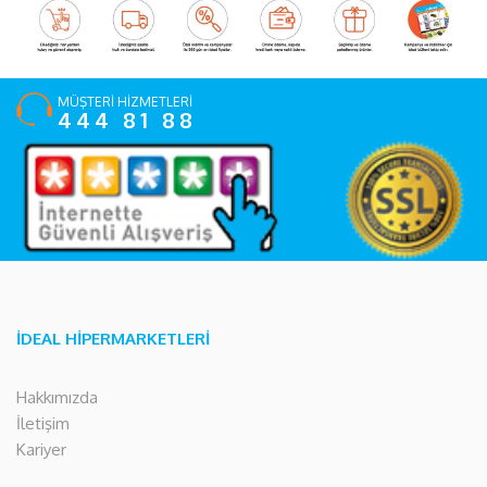
MÜŞTERİ HİZMETLERİ
444 81 88
İDEAL HİPERMARKETLERİ
Hakkımızda
İletişim
Kariyer