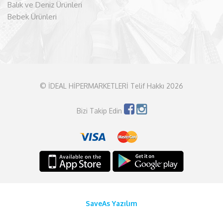
Balık ve Deniz Ürünleri
Bebek Ürünleri
© İDEAL HİPERMARKETLERİ Telif Hakkı 2026
Bizi Takip Edin
SaveAs Yazılım