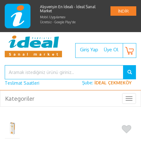
Alışverişin En İdeali - İdeal Sanal
Market
İNDİR
Mobil Uygulaması
Ücretsiz - Google Play'de
Giriş Yap
Üye Ol
Şube:
İDEAL ÇEKMEKÖY
Teslimat Saatleri
Kategoriler
Togg
navig