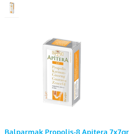
Balparmak Propolis-8 Apitera 7x7gr