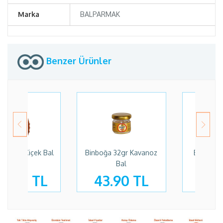
Marka
BALPARMAK
Benzer Ürünler
ğa 32gr Kavanoz
Balparmak Tüp 40gr
Balparmak
Bal
Yayla Çiçek Balı
3.90 TL
79.90 TL
399