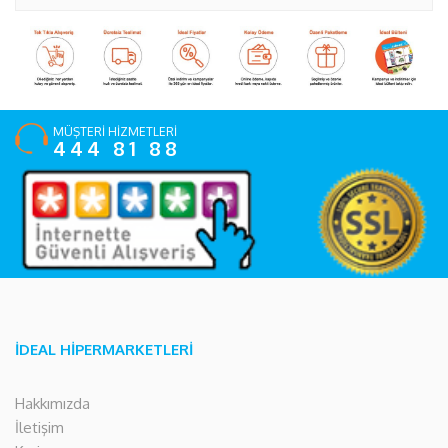
MÜŞTERİ HİZMETLERİ
444 81 88
İDEAL HİPERMARKETLERİ
Hakkımızda
İletişim