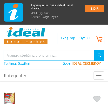
Alışverişin En İdeali - İdeal Sanal
Market
İNDİR
Mobil Uygulaması
Ücretsiz - Google Play'de
Giriş Yap
Üye Ol
Şube:
İDEAL ÇEKMEKÖY
Teslimat Saatleri
Kategoriler
Togg
navig