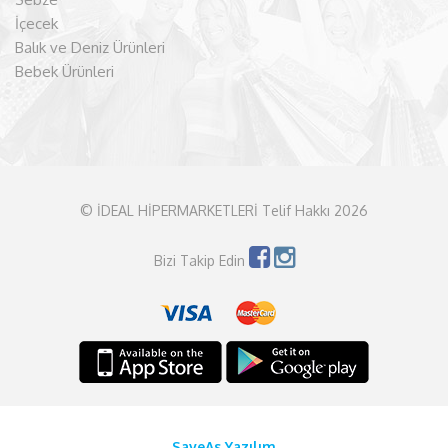
İçecek
Balık ve Deniz Ürünleri
Bebek Ürünleri
© İDEAL HİPERMARKETLERİ Telif Hakkı 2026
Bizi Takip Edin
SaveAs Yazılım