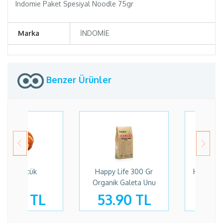
Indomie Paket Spesiyal Noodle 75gr
Marka
İNDOMİE
Benzer Ürünler
Happy Life 1kg Organik
Happy Life 1kg Organik
u
Tam Buğday Unu
Buğday Unu
75.00 TL
75.00 TL