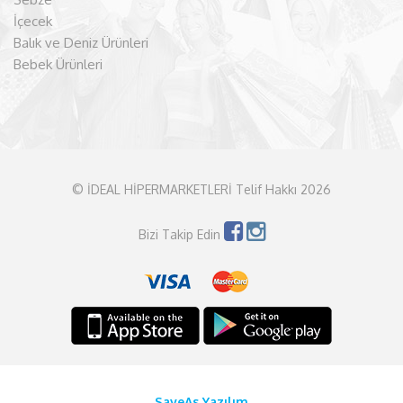
İçecek
Balık ve Deniz Ürünleri
Bebek Ürünleri
© İDEAL HİPERMARKETLERİ Telif Hakkı 2026
Bizi Takip Edin
SaveAs Yazılım