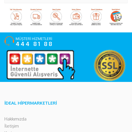
MÜŞTERİ HİZMETLERİ
444 81 88
İDEAL HİPERMARKETLERİ
Hakkımızda
İletişim