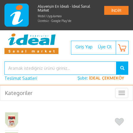
Alışverişin En İdeali - İdeal Sanal
Market
İNDİR
Mobil Uygulaması
Ücretsiz - Google Play'de
Giriş Yap
Üye Ol
Şube:
İDEAL ÇEKMEKÖY
Teslimat Saatleri
Kategoriler
Togg
navig