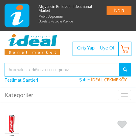
Alışverişin En İdeali - İdeal Sanal
Market
İNDİR
Mobil Uygulaması
Ücretsiz - Google Play'de
Giriş Yap
Üye Ol
Şube:
İDEAL ÇEKMEKÖY
Teslimat Saatleri
Kategoriler
Togg
navig