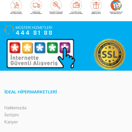
MÜŞTERİ HİZMETLERİ
444 81 88
İDEAL HİPERMARKETLERİ
Hakkımızda
İletişim
Kariyer