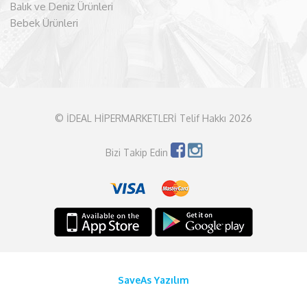
Balık ve Deniz Ürünleri
Bebek Ürünleri
© İDEAL HİPERMARKETLERİ Telif Hakkı 2026
Bizi Takip Edin
SaveAs Yazılım