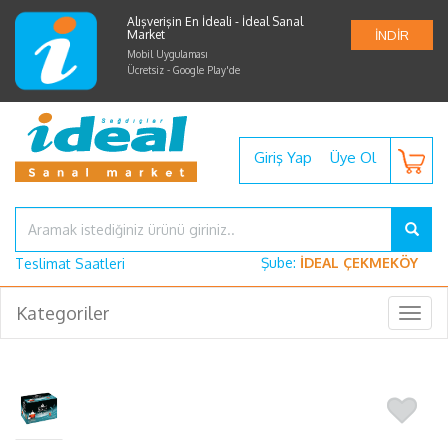
Alışverişin En İdeali - İdeal Sanal
Market
İNDİR
Mobil Uygulaması
Ücretsiz - Google Play'de
Giriş Yap
Üye Ol
Şube:
İDEAL ÇEKMEKÖY
Teslimat Saatleri
Kategoriler
Togg
navig