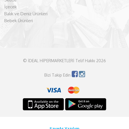
İçecek
Balık ve Deniz Ürünleri
Bebek Ürünleri
© İDEAL HİPERMARKETLERİ Telif Hakkı 2026
Bizi Takip Edin
SaveAs Yazılım