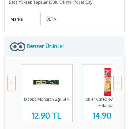
Beta Yüksek Tepeler 100lü Demlik Poşet Çay
Marka
BETA
Benzer Ürünler
Jacobs Monarch 2gr Stik
Ülker Cafecrown 17,5 G
3ü1a Sade
12.90 TL
14.90 TL