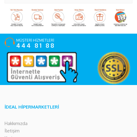
MÜŞTERİ HİZMETLERİ
444 81 88
İDEAL HİPERMARKETLERİ
Hakkımızda
İletişim