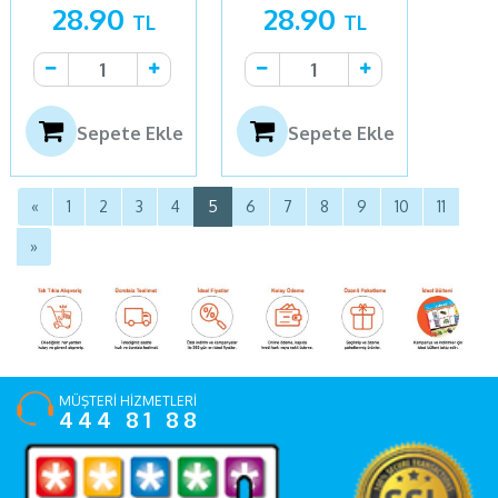
28.90
28.90
TL
TL
Sepete Ekle
Sepete Ekle
«
1
2
3
4
5
6
7
8
9
10
11
»
MÜŞTERİ HİZMETLERİ
444 81 88