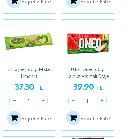
Sepete Ekle
Sepete Ekle
Eti Hoşbeş 66gr Misket
Ülker Oneo 60gr
Limonlu
Karpuz Aromalı Draje
2279-05
37.30
39.90
TL
TL
Sepete Ekle
Sepete Ekle