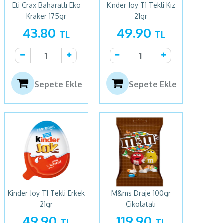
Eti Crax Baharatlı Eko
Kinder Joy T1 Tekli Kız
Kraker 175gr
21gr
43.80
49.90
TL
TL
Sepete Ekle
Sepete Ekle
Kinder Joy T1 Tekli Erkek
M&ms Draje 100gr
21gr
Çikolatalı
49.90
119.90
TL
TL