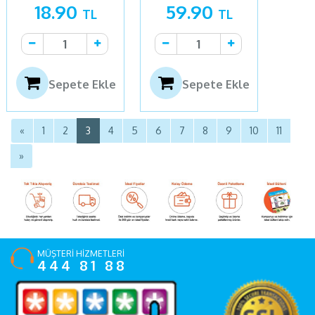
18.90
59.90
TL
TL
Sepete Ekle
Sepete Ekle
«
1
2
3
4
5
6
7
8
9
10
11
»
MÜŞTERİ HİZMETLERİ
444 81 88