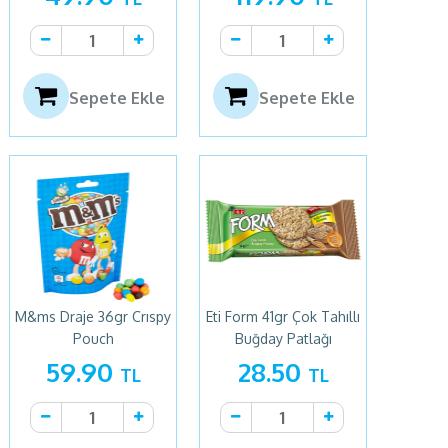
Sepete Ekle
Sepete Ekle
M&ms Draje 36gr Crıspy
Eti Form 41gr Çok Tahıllı
Pouch
Buğday Patlağı
59.90
28.50
TL
TL