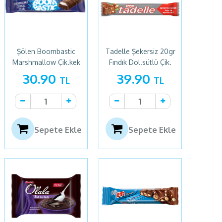
Şölen Boombastic
Tadelle Şekersiz 20gr
Marshmallow Çik.kek
Fındık Dol.sütlü Çik.
40gr
30.90
39.90
TL
TL
Sepete Ekle
Sepete Ekle