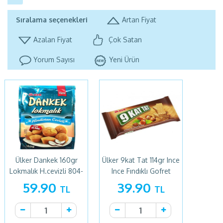
Sıralama seçenekleri
Artan Fiyat
Azalan Fiyat
Çok Satan
Yorum Sayısı
Yeni Ürün
Ülker Dankek 160gr
Ülker 9kat Tat 114gr Ince
Lokmalık H.cevizli 804-
Ince Fındıklı Gofret
03
59.90
39.90
TL
TL