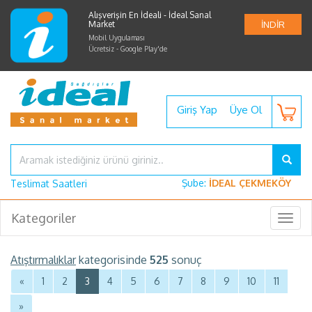
Alışverişin En İdeali - İdeal Sanal
Market
İNDİR
Mobil Uygulaması
Ücretsiz - Google Play'de
Giriş Yap
Üye Ol
Şube:
İDEAL ÇEKMEKÖY
Teslimat Saatleri
Kategoriler
Togg
navig
Atıştırmalıklar
kategorisinde
525
sonuç
«
1
2
3
4
5
6
7
8
9
10
11
»