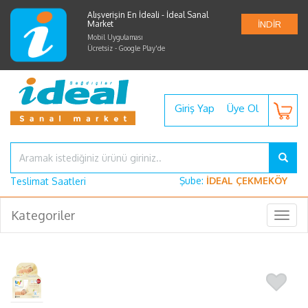
Alışverişin En İdeali - İdeal Sanal
Market
İNDİR
Mobil Uygulaması
Ücretsiz - Google Play'de
Giriş Yap
Üye Ol
Şube:
İDEAL ÇEKMEKÖY
Teslimat Saatleri
Kategoriler
Togg
navig