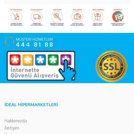
MÜŞTERİ HİZMETLERİ
444 81 88
İDEAL HİPERMARKETLERİ
Hakkımızda
İletişim