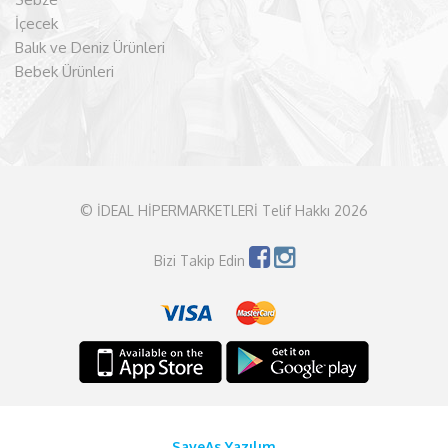
İçecek
Balık ve Deniz Ürünleri
Bebek Ürünleri
© İDEAL HİPERMARKETLERİ Telif Hakkı 2026
Bizi Takip Edin
SaveAs Yazılım