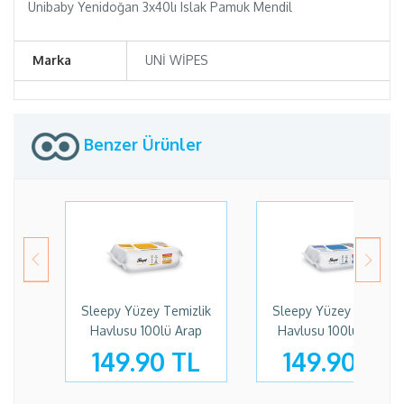
Unibaby Yenidoğan 3x40lı Islak Pamuk Mendil
Marka
UNİ WİPES
Benzer Ürünler
Sleepy Yüzey Temizlik
Sleepy Yüzey Temizlik
Havlusu 100lü Arap
Havlusu 100lü Hijyen
Sabunlu
149.90 TL
149.90 TL