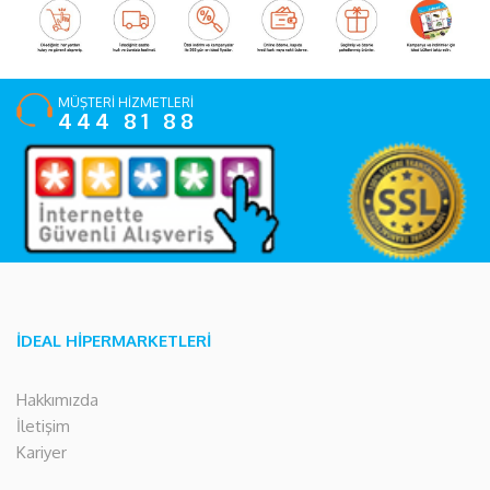
MÜŞTERİ HİZMETLERİ
444 81 88
İDEAL HİPERMARKETLERİ
Hakkımızda
İletişim
Kariyer