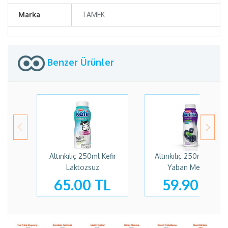
Marka
TAMEK
Benzer Ürünler
Altınkılıç 250ml Kefir
Altınkılıç 250ml Kefirıx
A
Laktozsuz
Yaban Mersini
65.00 TL
59.90 TL