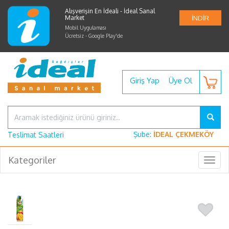
Alışverişin En İdeali - İdeal Sanal
Market
İNDİR
Mobil Uygulaması
Ücretsiz - Google Play'de
Giriş Yap
Üye Ol
Şube:
İDEAL ÇEKMEKÖY
Teslimat Saatleri
Kategoriler
Togg
navig