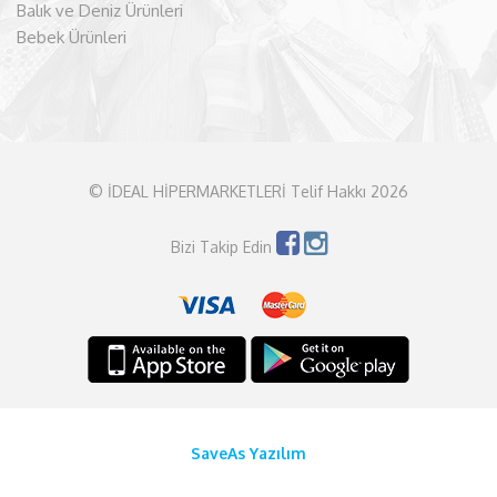
Balık ve Deniz Ürünleri
Bebek Ürünleri
© İDEAL HİPERMARKETLERİ Telif Hakkı 2026
Bizi Takip Edin
SaveAs Yazılım