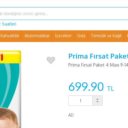
 Saatleri
Kahvaltılık
Atıştırmalıklar
İçecekler
Gıda
Temizlik ve Kağıt
Ev Eşyaları ve Pet Shop
Prima Fırsat Pake
Prima Fırsat Paket 4 Maxı 9-1
699.90
TL
AD