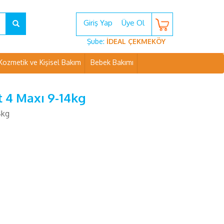
Giriş Yap
Üye Ol
Şube:
İDEAL ÇEKMEKÖY
Kozmetik ve Kişisel Bakım
Bebek Bakımı
t 4 Maxı 9-14kg
4kg