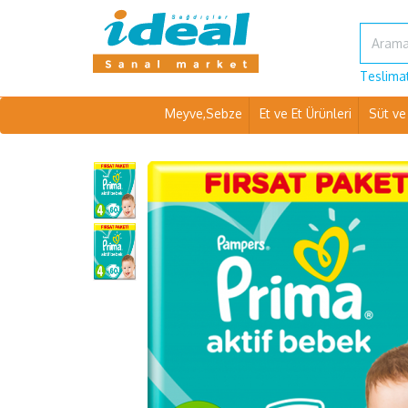
Teslimat
Meyve,Sebze
Et ve Et Ürünleri
Süt ve 