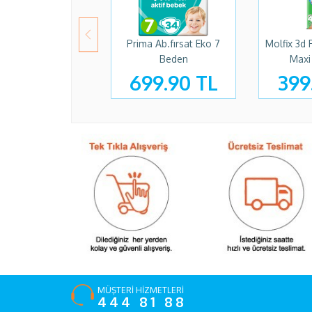
Prima Ab.fırsat Eko 7
Molfix 3d 
Beden
Maxi
699.90 TL
399
MÜŞTERİ HİZMETLERİ
444 81 88