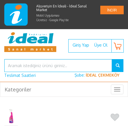
Alışverişin En İdeali - İdeal Sanal
Market
İNDİR
Mobil Uygulaması
Ücretsiz - Google Play'de
Giriş Yap
Üye Ol
Şube:
İDEAL ÇEKMEKÖY
Teslimat Saatleri
Kategoriler
Togg
navig