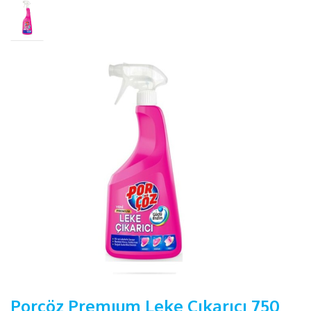
Porçöz Premıum Leke Çıkarıcı 750