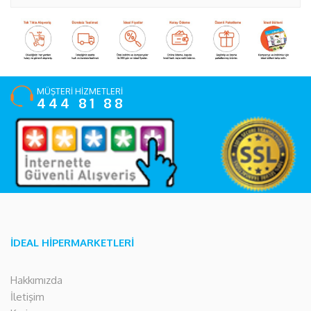
MÜŞTERİ HİZMETLERİ
444 81 88
İDEAL HİPERMARKETLERİ
Hakkımızda
İletişim