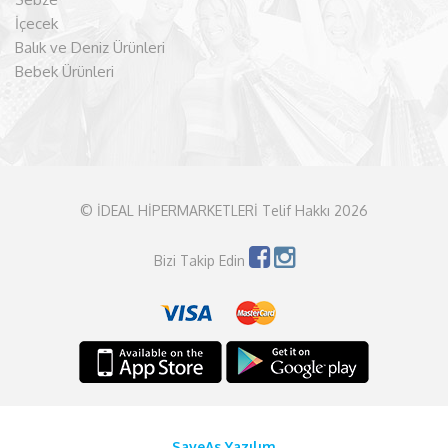
İçecek
Balık ve Deniz Ürünleri
Bebek Ürünleri
© İDEAL HİPERMARKETLERİ Telif Hakkı 2026
Bizi Takip Edin
SaveAs Yazılım