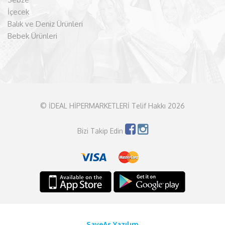
İçecek
Balık ve Deniz Ürünleri
Bebek Ürünleri
© İDEAL HİPERMARKETLERİ Telif Hakkı 2026
Bizi Takip Edin
SaveAs Yazılım