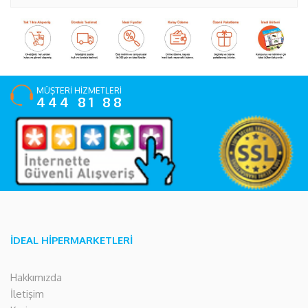
MÜŞTERİ HİZMETLERİ
444 81 88
İDEAL HİPERMARKETLERİ
Hakkımızda
İletişim