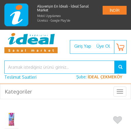
Alışverişin En İdeali - İdeal Sanal
Market
İNDİR
Mobil Uygulaması
Ücretsiz - Google Play'de
Giriş Yap
Üye Ol
Şube:
İDEAL ÇEKMEKÖY
Teslimat Saatleri
Kategoriler
Togg
navig