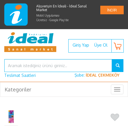
Alışverişin En İdeali - İdeal Sanal
Market
İNDİR
Mobil Uygulaması
Ücretsiz - Google Play'de
Giriş Yap
Üye Ol
Şube:
İDEAL ÇEKMEKÖY
Teslimat Saatleri
Kategoriler
Togg
navig