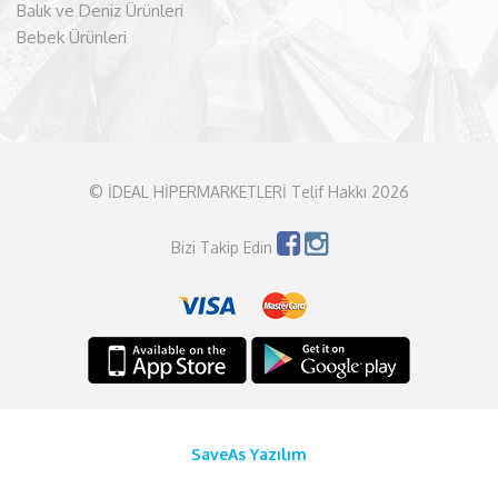
Balık ve Deniz Ürünleri
Bebek Ürünleri
© İDEAL HİPERMARKETLERİ Telif Hakkı 2026
Bizi Takip Edin
SaveAs Yazılım