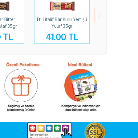
ar Bitter
Eti Lifalif Bar Kuru Yemişli
Beyoğlu Dubai Çik
ulaf 35gr
Yulaf 35gr
35gr
0 TL
41.00 TL
53.90 