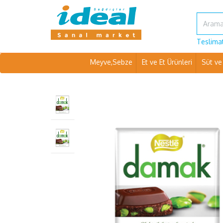
Teslimat
Meyve,Sebze
Et ve Et Ürünleri
Süt ve 