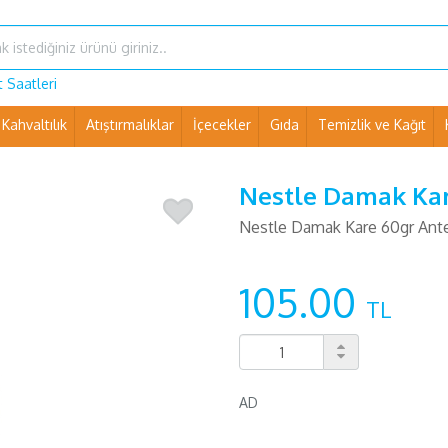
 Saatleri
Kahvaltılık
Atıştırmalıklar
İçecekler
Gıda
Temizlik ve Kağıt
Ev Eşyaları ve Pet Shop
Nestle Damak Kare
Nestle Damak Kare 60gr Antep
105.00
TL
AD