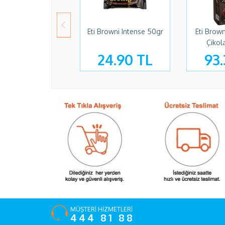
Eti Browni Intense 50gr
Eti Brown
Çikol
24.90 TL
93.
MÜŞTERİ HİZMETLERİ
444 81 88