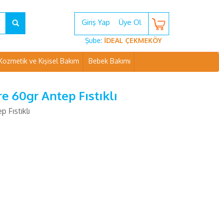
Giriş Yap
Üye Ol
Şube:
İDEAL ÇEKMEKÖY
Kozmetik ve Kişisel Bakım
Bebek Bakımı
 60gr Antep Fıstıklı
 Fıstıklı