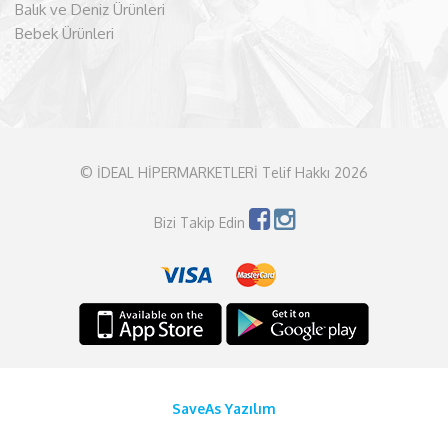
Balık ve Deniz Ürünleri
Bebek Ürünleri
© İDEAL HİPERMARKETLERİ Telif Hakkı 2026
Bizi Takip Edin
SaveAs Yazılım