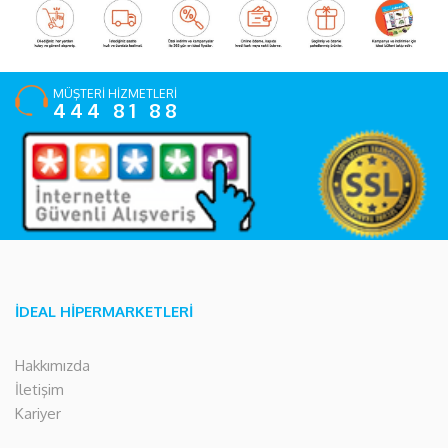
MÜŞTERİ HİZMETLERİ
444 81 88
İDEAL HİPERMARKETLERİ
Hakkımızda
İletişim
Kariyer