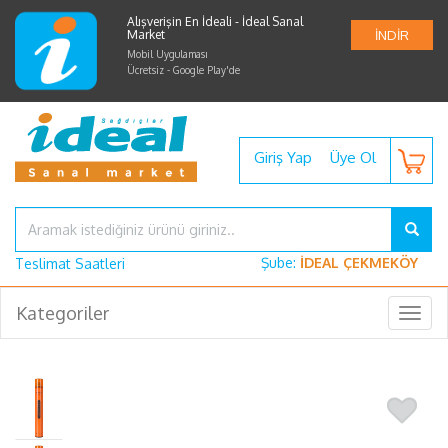
Alışverişin En İdeali - İdeal Sanal
Market
İNDİR
Mobil Uygulaması
Ücretsiz - Google Play'de
Giriş Yap
Üye Ol
Şube:
İDEAL ÇEKMEKÖY
Teslimat Saatleri
Kategoriler
Togg
navig