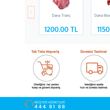
Dana Tranç
Dana Eko
1200.00 TL
1150
MÜŞTERİ HİZMETLERİ
444 81 88