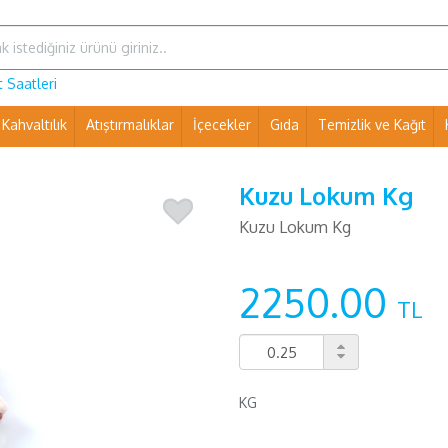
 Saatleri
Kahvaltılık
Atıştırmalıklar
İçecekler
Gıda
Temizlik ve Kağıt
Ev Eşyaları ve Pet Shop
Kuzu Lokum Kg
Kuzu Lokum Kg
2250.00
TL
KG