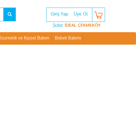
Giriş Yap
Üye Ol
Şube:
İDEAL ÇEKMEKÖY
Kozmetik ve Kişisel Bakım
Bebek Bakımı