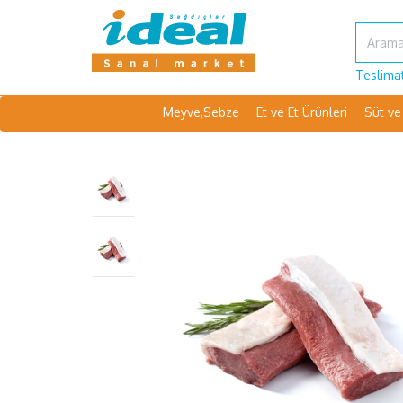
Teslimat
Meyve,Sebze
Et ve Et Ürünleri
Süt ve 