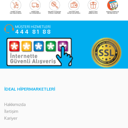
MÜŞTERİ HİZMETLERİ
444 81 88
İDEAL HİPERMARKETLERİ
Hakkımızda
İletişim
Kariyer