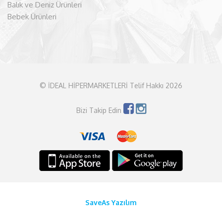
Balık ve Deniz Ürünleri
Bebek Ürünleri
© İDEAL HİPERMARKETLERİ Telif Hakkı 2026
Bizi Takip Edin
SaveAs Yazılım