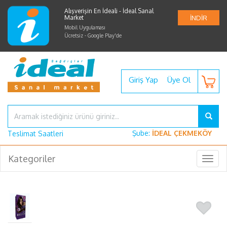
Alışverişin En İdeali - İdeal Sanal
Market
İNDİR
Mobil Uygulaması
Ücretsiz - Google Play'de
Giriş Yap
Üye Ol
Şube:
İDEAL ÇEKMEKÖY
Teslimat Saatleri
Kategoriler
Togg
navig