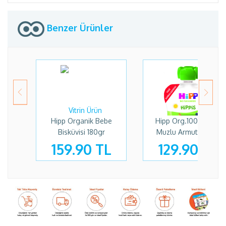
Benzer Ürünler
Hipp Organik Bebe
Hipp Org.100gr Kivili
H
Bisküvisi 180gr
Muzlu Armut Püresi
Me
159.90 TL
129.90 TL