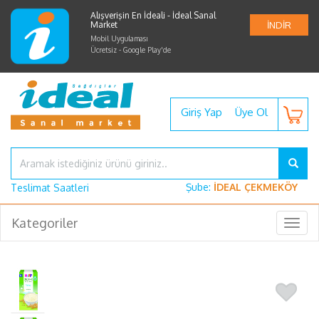
Alışverişin En İdeali - İdeal Sanal
Market
İNDİR
Mobil Uygulaması
Ücretsiz - Google Play'de
Giriş Yap
Üye Ol
Şube:
İDEAL ÇEKMEKÖY
Teslimat Saatleri
Kategoriler
Togg
navig