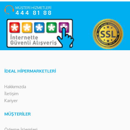
MÜŞTERİ HİZMETLERİ
444 81 88
İDEAL HİPERMARKETLERİ
Hakkımızda
İletişim
Kariyer
MÜŞTERİLER
Ödeme İşlemleri