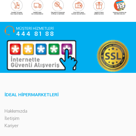
MÜŞTERİ HİZMETLERİ
444 81 88
İDEAL HİPERMARKETLERİ
Hakkımızda
İletişim
Kariyer