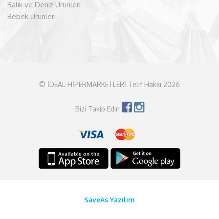
Balık ve Deniz Ürünleri
Bebek Ürünleri
© İDEAL HİPERMARKETLERİ Telif Hakkı 2026
Bizi Takip Edin
SaveAs Yazılım