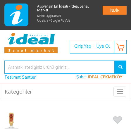
Alışverişin En İdeali - İdeal Sanal
Market
İNDİR
Mobil Uygulaması
Ücretsiz - Google Play'de
Giriş Yap
Üye Ol
Şube:
İDEAL ÇEKMEKÖY
Teslimat Saatleri
Kategoriler
Togg
navig