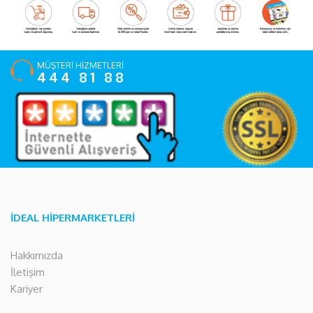
MÜŞTERİ HİZMETLERİ
444 81 88
İDEAL HİPERMARKETLERİ
Hakkımızda
İletişim
Kariyer