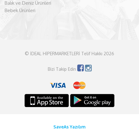
Balık ve Deniz Ürünleri
Bebek Ürünleri
© İDEAL HİPERMARKETLERİ Telif Hakkı 2026
Bizi Takip Edin
SaveAs Yazılım