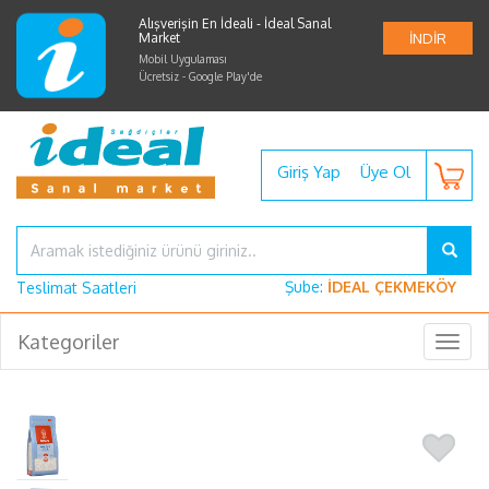
Alışverişin En İdeali - İdeal Sanal
Market
İNDİR
Mobil Uygulaması
Ücretsiz - Google Play'de
Giriş Yap
Üye Ol
Şube:
İDEAL ÇEKMEKÖY
Teslimat Saatleri
Kategoriler
Togg
navig