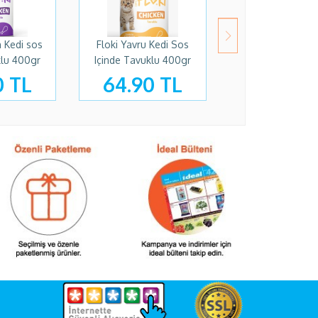
n Kedi sos
Floki Yavru Kedi Sos
Felix Çifte Lezze
klu 400gr
Içinde Tavuklu 400gr
Ve Sardalyalı 
0 TL
64.90 TL
37.90 