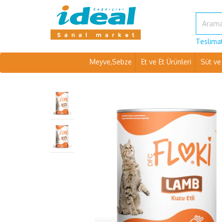
Teslimat
Meyve,Sebze
Et ve Et Ürünleri
Süt ve 