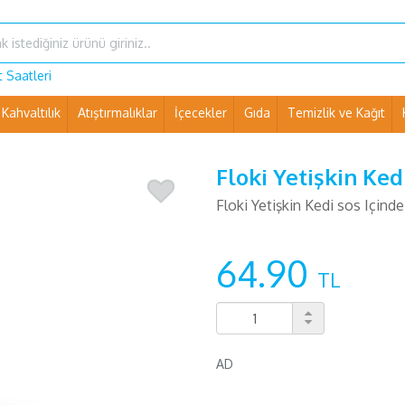
 Saatleri
Kahvaltılık
Atıştırmalıklar
İçecekler
Gıda
Temizlik ve Kağıt
Ev Eşyaları ve Pet Shop
Floki Yetişkin Ked
Floki Yetişkin Kedi sos Içind
64.90
TL
AD