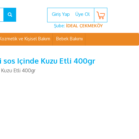
Giriş Yap
Üye Ol
Şube:
İDEAL ÇEKMEKÖY
Kozmetik ve Kişisel Bakım
Bebek Bakımı
i sos Içinde Kuzu Etli 400gr
e Kuzu Etli 400gr