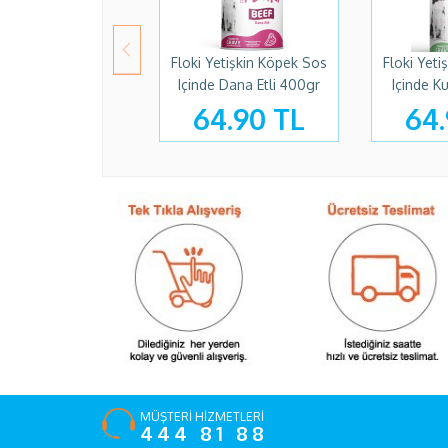
Floki Yetişkin Köpek Sos
Floki Yeti
Içinde Dana Etli 400gr
Içinde K
64.90 TL
64.
MÜŞTERİ HİZMETLERİ
444 81 88