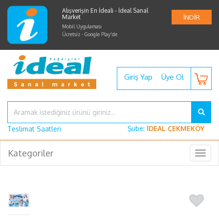
Alışverişin En İdeali - İdeal Sanal
Market
İNDİR
Mobil Uygulaması
Ücretsiz - Google Play'de
Giriş Yap
Üye Ol
Şube:
İDEAL ÇEKMEKÖY
Teslimat Saatleri
Kategoriler
Togg
navig