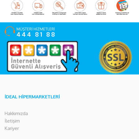
MÜŞTERİ HİZMETLERİ
444 81 88
İDEAL HİPERMARKETLERİ
Hakkımızda
İletişim
Kariyer