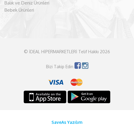
Balık ve Deniz Ürünleri
Bebek Ürünleri
© İDEAL HİPERMARKETLERİ Telif Hakkı 2026
Bizi Takip Edin
SaveAs Yazılım